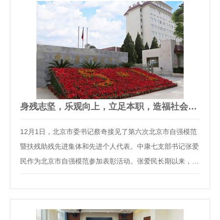
身残志坚，乐观向上，立足本职，造福社会——中康七支部张爱民…
12月1日，北京市委书记蔡奇接见了第六次北京市自强模范
暨扶残助残先进集体和先进个人代表。中康七支部书记张爱
民作为北京市自强模范参加表彰活动。张爱民长期以来，热
爱残疾人事业，积极为残疾人参与和融入社会鼓与呼。一、
参政议政，争取残疾人权益作为三届丰台区政协委员，张爱
民积极履职，深入基层调研，听取残疾人声音…