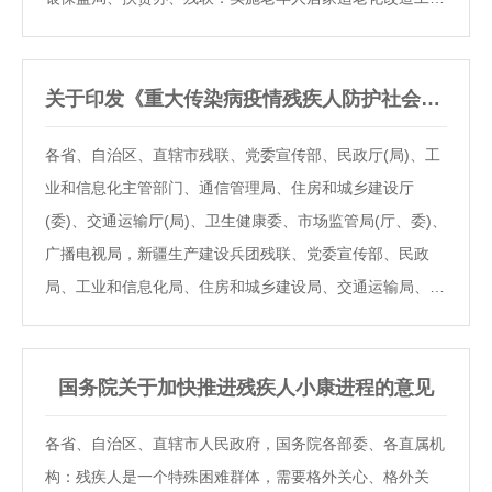
是《国务院办公厅关于推进养老服务发展的意见》(国办发
〔2019〕5号)部署的重要任务，是巩固家庭养老基础地
位、促进养老服务消费提升、推动居家养老服务提质扩容的
关于印发《重大传染病疫情残疾人防护社会支持服务指南（试行）》的通知
重要抓手，对构建居家社区机构相协调、医养康养相结合的
各省、自治区、直辖市残联、党委宣传部、民政厅(局)、工
养老服务体系具有重要意义。为指导各地加快实施老年人居
业和信息化主管部门、通信管理局、住房和城乡建设厅
家适老化改造工程，现提出以下意见。一、目标任务和基本
(委)、交通运输厅(局)、卫生健康委、市场监管局(厅、委)、
要求2020年底前，采取政府补贴等方式，对纳入分散供养
广播电视局，新疆生产建设兵团残联、党委宣传部、民政
特困人员和建档立卡贫困人口范围的高龄、失能、…
局、工业和信息化局、住房和城乡建设局、交通运输局、卫
生健康委、市场监管局、文化体育广电和旅游局：为认真贯
彻落实习近平总书记关于在疫情防控中加强残疾人保护的重
要指示精神，切实做好疫情应急管理及常态化防控期间残疾
国务院关于加快推进残疾人小康进程的意见
人困难群体的防护工作，推动建立疫情下残疾人保护的长效
各省、自治区、直辖市人民政府，国务院各部委、各直属机
机制，中国残联会同中央宣传部、民政部等部门和单位组织
构：残疾人是一个特殊困难群体，需要格外关心、格外关
制定了《重大传染病疫情残疾人防护社会支持服务指南(试