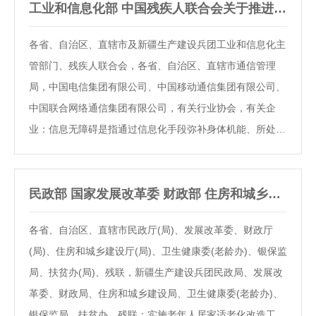
法》，制定本条例。第二条 本条例所称残疾预防，是指针
工业和信息化部 中国残疾人联合会关于推进信息无障碍的指导意见
对各种致残因素，采取有效措施，避免个人心理、生理、人
各省、自治区、直辖市及新疆生产建设兵团工业和信息化主
体结构上某种组织、功能的丧失或者异常，防止全部或者部
管部门、残疾人联合会，各省、自治区、直辖市通信管理
分丧失正常参与社会活动的能力。本条例所称残疾人康复，
局，中国电信集团有限公司、中国移动通信集团有限公司、
是指在残疾发生后综合运用医学、教育、职业、社会、心理
中国联合网络通信集团有限公司，有关行业协会，有关企
和辅助器具等措施，帮助残疾人恢复或者补偿功…
业：信息无障碍是指通过信息化手段弥补身体机能、所处环
境等存在的差异，使任何人(无论是健全人还是残疾人，无
论是年轻人还是老年人)都能平等、方便、安全地获取、交
互、使用信息。近年来，我国信息无障碍建设取得积极进
民政部 国家发展改革委 财政部 住房和城乡建设部 国家卫生健康委 银保监会 国务院扶贫…
展，但仍存在顶层设计欠缺、市场有效供给不足、产品服务
各省、自治区、直辖市民政厅(局)、发展改革委、财政厅
质量不高、社会普遍认知不强等问题。为加快推进我国信息
(局)、住房和城乡建设厅(局)、卫生健康委(老龄办)、银保监
无障碍建设，努力消除“数字鸿沟”，助力社会包容性发展，
局、扶贫办(局)、残联，新疆生产建设兵团民政局、发展改
依据《无障碍环境建设条例》，提出以下意见。一、总体要
革委、财政局、住房和城乡建设局、卫生健康委(老龄办)、
求(一)指导思想。以习近平新时代中国特色社会…
银保监局、扶贫办、残联：实施老年人居家适老化改造工程