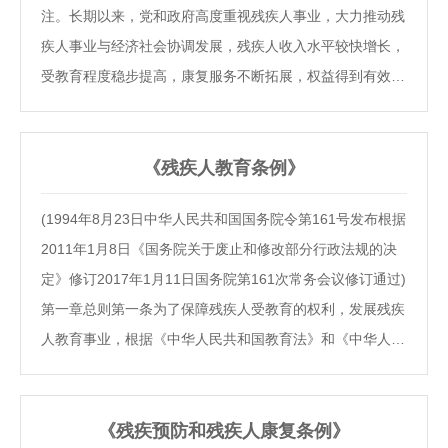
注。长期以来，党和政府高度重视残疾人事业，大力推动残
行)》，现印发给你们，请结合实际，贯彻执行。重大传染
疾人事业与经济社会协调发展，残疾人收入水平较快增长，
病疫情残疾人防护社会支持服务指南(试行)残疾…
受教育程度稳步提高，康复服务不断拓展，权益得到有效维
护，残疾人生存发展状况显著改善。但是，目前我国8500
万残疾人中，还有1230万农村残疾人尚未脱贫，260万城镇
残疾人生活十分困难，城乡残疾人家庭人均收入与社会平均
《残疾人教育条例》
水平差距还比较大。没有残疾人的小康，就不是真正意义上
(1994年8月23日中华人民共和国国务院令第161号发布根据
的全面小康。保障和改善残疾人民生，加快推进残疾人小康
2011年1月8日《国务院关于废止和修改部分行政法规的决
进程，是深入贯彻党的十八大和十八届二中、三中、四中全
定》修订2017年1月11日国务院第161次常务会议修订通过)
会精神，全面深化改革、全面推进依法治国的重要举措，是
第一章总则第一条为了保障残疾人受教育的权利，发展残疾
全面建成小康社会、实现共同富裕、促进社会…
人教育事业，根据《中华人民共和国教育法》和《中华人民
共和国残疾人保障法》，制定本条例。第二条国家保障残疾
人享有平等接受教育的权利，禁止任何基于残疾的教育歧
视。残疾人教育应当贯彻国家的教育方针，并根据残疾人的
《残疾预防和残疾人康复条例》