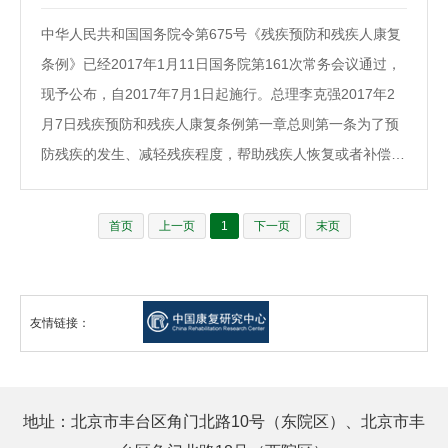
身心特性和需要，全面提高其素质，为残疾人平等地参与社
中华人民共和国国务院令第675号《残疾预防和残疾人康复
会生活创造条件。第三条残疾人教育是国家教育事业的组成
条例》已经2017年1月11日国务院第161次常务会议通过，
部分。发展残疾人教育事业，实行普及与提高相结合、以普
现予公布，自2017年7月1日起施行。总理李克强2017年2
及为重点的方针，保障义务教育，着重发展职业教育，积极
月7日残疾预防和残疾人康复条例第一章总则第一条为了预
开展学前教育，逐步发展高级中等以上教育。残…
防残疾的发生、减轻残疾程度，帮助残疾人恢复或者补偿功
能，促进残疾人平等、充分地参与社会生活，发展残疾预防
和残疾人康复事业，根据《中华人民共和国残疾人保障
首页
上一页
1
下一页
末页
法》，制定本条例。第二条本条例所称残疾预防，是指针对
各种致残因素，采取有效措施，避免个人心理、生理、人体
结构上某种组织、功能的丧失或者异常，防止全部或者部分
友情链接：
丧失正常参与社会活动的能力。本条例所称残疾人康复，是
指在残疾发生后综合运用医学、教育、职业、社会、心理和
辅助器具等措施，帮助残疾人恢复或者补偿功能，减…
地址：北京市丰台区角门北路10号（东院区）、北京市丰