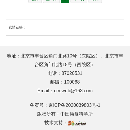
Healing》正式发表于材料科学领域权威期刊
《Advanced Functional Materials》（中科
院一区，IF=18.5）。论文通讯作者为康复医
友情链接：
学研究部于艳、首都师范大学陈郑博和王果，
第一作者为康复医学研究部孙明明和首都师范
大学蒋辰玥。多重耐药细菌感染已成为全球公
地址：北京市丰台区角门北路10号（东院区）、北京市丰
共卫生问题。为了解决这一困境，单原子纳米
台区角门北路18号（西院区）
酶已被用作多功能抗生素。然而，单个纳米酶
电话：87020531
的功效受到其有限的催化活性和抗菌作用的阻
邮编：100068
碍。因此，作者通过硫原子部分调节 Fe-Mn
Email：crrcweb@163.com
双位配位构建了一种新型 N3-Fe1-Mn1-N2S
纳米酶 （Fe/Mn-SNC），相邻的 Mn 和 Fe 双
备案号：
京ICP备2020039803号-1
单原子对装饰在卵黄壳状碳骨架上。开发的
版权所有：中国康复科学所
Fe/Mn-SNC 具有优异的多酶样级联活性（氧
技术支持：
化酶、超氧化物和过氧化物酶样活性）。它通