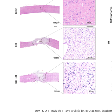
图2. NR干预有助于SCI后小鼠损伤区脊髓组织