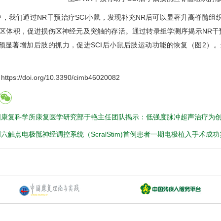
们通过NR干预治疗SCI小鼠，发现补充NR后可以显著升高脊髓组织
伤区体积，促进损伤区神经元及突触的存活。通过转录组学测序揭示NR干
预显著增加后肢的抓力，促进SCI后小鼠后肢运动功能的恢复（图2）。
//doi.org/10.3390/cimb46020082
国康复科学所康复医学研究部于艳主任团队揭示：低强度脉冲超声治疗为
六触点电极骶神经调控系统（ScralStim)首例患者一期电极植入手术成