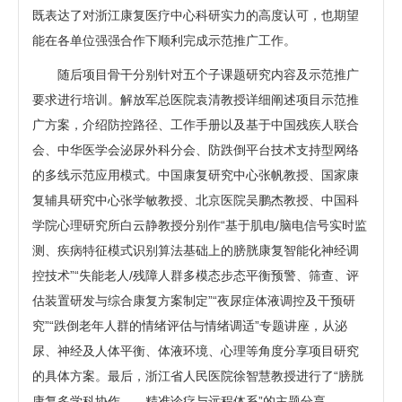
既表达了对浙江康复医疗中心科研实力的高度认可，也期望
能在各单位强强合作下顺利完成示范推广工作。
随后项目骨干分别针对五个子课题研究内容及示范推广
要求进行培训。解放军总医院袁清教授详细阐述项目示范推
广方案，介绍防控路径、工作手册以及基于中国残疾人联合
会、中华医学会泌尿外科分会、防跌倒平台技术支持型网络
的多线示范应用模式。中国康复研究中心张帆教授、国家康
复辅具研究中心张学敏教授、北京医院吴鹏杰教授、中国科
学院心理研究所白云静教授分别作“基于肌电/脑电信号实时监
测、疾病特征模式识别算法基础上的膀胱康复智能化神经调
控技术”“失能老人/残障人群多模态步态平衡预警、筛查、评
估装置研发与综合康复方案制定”“夜尿症体液调控及干预研
究”“跌倒老年人群的情绪评估与情绪调适”专题讲座，从泌
尿、神经及人体平衡、体液环境、心理等角度分享项目研究
的具体方案。最后，浙江省人民医院徐智慧教授进行了“膀胱
康复多学科协作——精准诊疗与远程体系”的主题分享。